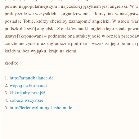
pewno najpopularniejszym i najczęściej językiem jest angielski. W w
praktycznie we wszystkich – organizowane są kursy, tak w następst
posiadać Tobie, którzy chcieliby zaznajomić angielski. W istocie warto
podszkolić swój angielski. Z efektów nauki angielskiego z całą pew
usatysfakcjonowani – podniesie ona atrakcyjność w oczach pracodaw
codzienne życie oraz zagraniczne podróże – wszak za jego pomocą
każdym, bez wyjątku, kraju na ziemi.
źródło:
———————————
1.
http://artandbalance.de
2.
więcej na ten temat
3.
kliknij aby przejść
4.
zobacz wszystkie
5.
http://ferienwohnung-insheim.de