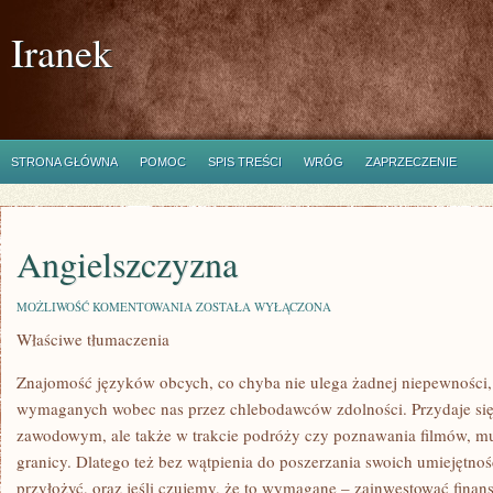
Iranek
STRONA GŁÓWNA
POMOC
SPIS TREŚCI
WRÓG
ZAPRZECZENIE
Angielszczyzna
ANGIELSZCZYZNA
MOŻLIWOŚĆ KOMENTOWANIA
ZOSTAŁA WYŁĄCZONA
Właściwe tłumaczenia
Znajomość języków obcych, co chyba nie ulega żadnej niepewności, 
wymaganych wobec nas przez chlebodawców zdolności. Przydaje się 
zawodowym, ale także w trakcie podróży czy poznawania filmów, mu
granicy. Dlatego też bez wątpienia do poszerzania swoich umiejętnośc
przyłożyć, oraz jeśli czujemy, że to wymagane – zainwestować finan