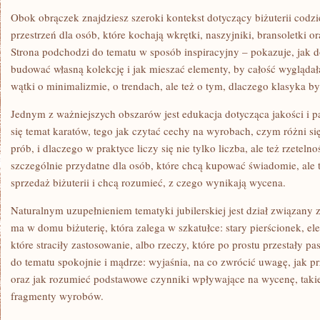
Obok obrączek znajdziesz szeroki kontekst dotyczący biżuterii codzi
przestrzeń dla osób, które kochają wkrętki, naszyjniki, bransoletki 
Strona podchodzi do tematu w sposób inspiracyjny – pokazuje, jak do
budować własną kolekcję i jak mieszać elementy, by całość wyglądała
wątki o minimalizmie, o trendach, ale też o tym, dlaczego klasyka 
Jednym z ważniejszych obszarów jest edukacja dotycząca jakości i p
się temat karatów, tego jak czytać cechy na wyrobach, czym różni si
prób, i dlaczego w praktyce liczy się nie tylko liczba, ale też rzetel
szczególnie przydatne dla osób, które chcą kupować świadomie, ale t
sprzedaż biżuterii i chcą rozumieć, z czego wynikają wycena.
Naturalnym uzupełnieniem tematyki jubilerskiej jest dział związany
ma w domu biżuterię, która zalega w szkatułce: stary pierścionek, e
które straciły zastosowanie, albo rzeczy, które po prostu przestały 
do tematu spokojnie i mądrze: wyjaśnia, na co zwrócić uwagę, jak p
oraz jak rozumieć podstawowe czynniki wpływające na wycenę, takie
fragmenty wyrobów.