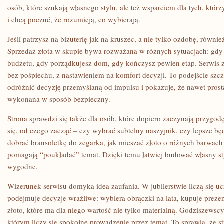
osób, które szukają własnego stylu, ale też wsparciem dla tych, kt
i chcą poczuć, że rozumieją, co wybierają.
Jeśli patrzysz na biżuterię jak na kruszec, a nie tylko ozdobę, równie
Sprzedaż złota w skupie bywa rozważana w różnych sytuacjach: gdy
budżetu, gdy porządkujesz dom, gdy kończysz pewien etap. Serwis za
bez pośpiechu, z nastawieniem na komfort decyzji. To podejście szc
odróżnić decyzję przemyślaną od impulsu i pokazuje, że nawet prost
wykonana w sposób bezpieczny.
Strona sprawdzi się także dla osób, które dopiero zaczynają przygodę 
się, od czego zacząć – czy wybrać subtelny naszyjnik, czy lepsze bę
dobrać bransoletkę do zegarka, jak mieszać złoto o różnych barwach –
pomagają “poukładać” temat. Dzięki temu łatwiej budować własny sty
wygodne.
Wizerunek serwisu domyka idea zaufania. W jubilerstwie liczą się uc
podejmuje decyzje wrażliwe: wybiera obrączki na lata, kupuje preze
złoto, które ma dla niego wartość nie tylko materialną. Godziszewscy
którym liczy się spokojne prowadzenie przez temat. To sprawia, że 