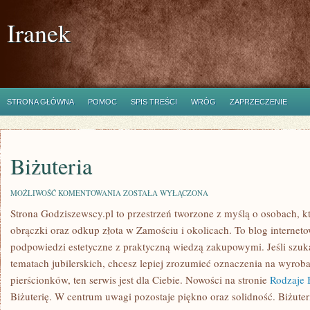
Iranek
STRONA GŁÓWNA
POMOC
SPIS TREŚCI
WRÓG
ZAPRZECZENIE
Biżuteria
BIŻUTERIA
MOŻLIWOŚĆ KOMENTOWANIA
ZOSTAŁA WYŁĄCZONA
Strona Godziszewscy.pl to przestrzeń tworzone z myślą o osobach, któ
obrączki oraz odkup złota w Zamościu i okolicach. To blog interneto
podpowiedzi estetyczne z praktyczną wiedzą zakupowymi. Jeśli szu
tematach jubilerskich, chcesz lepiej zrozumieć oznaczenia na wyrob
pierścionków, ten serwis jest dla Ciebie. Nowości na stronie
Rodzaje B
Biżuterię. W centrum uwagi pozostaje piękno oraz solidność. Biżuteria