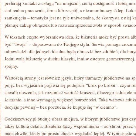
preferują kontakt z usługą “na miejscu”, cenią dostępność i lubią mi
stoi realna pracownia, firma lub zespół, a nie anonimowy sklep. Lok
zamknięcia – tematyka jest na tyle uniwersalna, że skorzysta z niej każ
planuje zakup obrączek lub rozważa sprzedaż złota w sposób świad
W tekstach często wybrzmiewa idea, że biżuteria może być prosta al
być “Twoja” – dopasowana do Twojego stylu. Serwis pomaga zrozumie
odpowiedzi: dla jednych idealne będą obrączki bez zdobień, dla innyc
Jedni wolą biżuterię w duchu klasyki, inni w estetyce geometrycznej
spójny.
Wartością strony jest również język, który tłumaczy jubilerstwo na s
pojęć bez wyjaśnień pojawia się podejście “krok po kroku”: czym ró
sposób noszenia, jak rozumieć wartość kruszcu, dlaczego jedne elem
ścieranie, a inne wymagają większej ostrożności. Taka warstwa ed
decyzje pewniej – bez poczucia, że kupuje się “w ciemno”.
Godziszewscy.pl buduje obraz miejsca, w którym jubilerstwo jest cz
także kultura detalu. Biżuteria łączy wspomnienia – od ślubu, przez
małe chwile, kiedy po prostu chcesz wyglądać lepiej. W tym sensie s