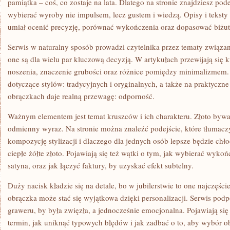
pamiątka – coś, co zostaje na lata. Dlatego na stronie znajdziesz po
wybierać wyroby nie impulsem, lecz gustem i wiedzą. Opisy i teksty
umiał ocenić precyzję, porównać wykończenia oraz dopasować biżuter
Serwis w naturalny sposób prowadzi czytelnika przez tematy związan
one są dla wielu par kluczową decyzją. W artykułach przewijają się 
noszenia, znaczenie grubości oraz różnice pomiędzy minimalizmem.
dotyczące stylów: tradycyjnych i oryginalnych, a także na praktyczn
obrączkach daje realną przewagę: odporność.
Ważnym elementem jest temat kruszców i ich charakteru. Złoto bywa 
odmienny wyraz. Na stronie można znaleźć podejście, które tłumacz
kompozycję stylizacji i dlaczego dla jednych osób lepsze będzie chłod
ciepłe żółte złoto. Pojawiają się też wątki o tym, jak wybierać wyko
satyna, oraz jak łączyć faktury, by uzyskać efekt subtelny.
Duży nacisk kładzie się na detale, bo w jubilerstwie to one najczęści
obrączka może stać się wyjątkowa dzięki personalizacji. Serwis podp
graweru, by była zwięzła, a jednocześnie emocjonalna. Pojawiają się 
termin, jak uniknąć typowych błędów i jak zadbać o to, aby wybór ob