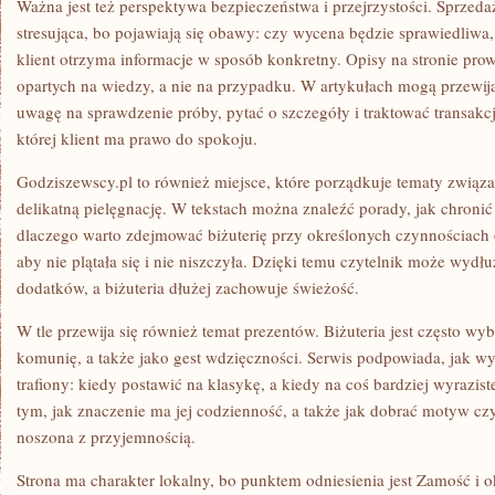
Ważna jest też perspektywa bezpieczeństwa i przejrzystości. Sprzeda
stresująca, bo pojawiają się obawy: czy wycena będzie sprawiedliwa,
klient otrzyma informacje w sposób konkretny. Opisy na stronie pro
opartych na wiedzy, a nie na przypadku. W artykułach mogą przewij
uwagę na sprawdzenie próby, pytać o szczegóły i traktować transakc
której klient ma prawo do spokoju.
Godziszewscy.pl to również miejsce, które porządkuje tematy związan
delikatną pielęgnację. W tekstach można znaleźć porady, jak chron
dlaczego warto zdejmować biżuterię przy określonych czynnościach 
aby nie plątała się i nie niszczyła. Dzięki temu czytelnik może wydł
dodatków, a biżuteria dłużej zachowuje świeżość.
W tle przewija się również temat prezentów. Biżuteria jest często wy
komunię, a także jako gest wdzięczności. Serwis podpowiada, jak w
trafiony: kiedy postawić na klasykę, a kiedy na coś bardziej wyrazis
tym, jak znaczenie ma jej codzienność, a także jak dobrać motyw czy
noszona z przyjemnością.
Strona ma charakter lokalny, bo punktem odniesienia jest Zamość i o