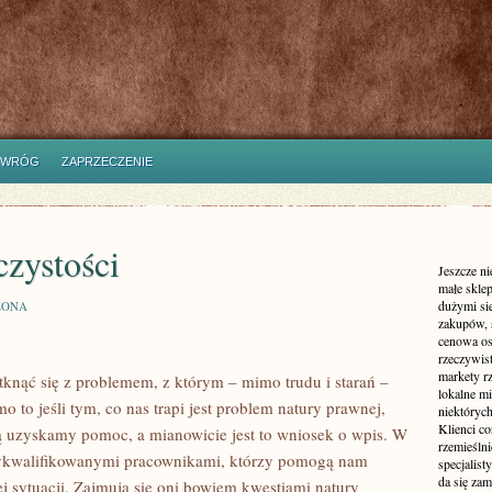
WRÓG
ZAPRZECZENIE
czystości
Jeszcze ni
małe skle
dużymi si
ZONA
zakupów, 
cenowa os
rzeczywis
markety r
tknąć się z problemem, z którym – mimo trudu i starań –
lokalne m
o to jeśli tym, co nas trapi jest problem natury prawnej,
niektóryc
Klienci co
ią uzyskamy pomoc, a mianowicie jest to wniosek o wpis. W
rzemieśln
wykwalifikowanymi pracownikami, którzy pomogą nam
specjalist
da się za
j sytuacji. Zajmują się oni bowiem kwestiami natury