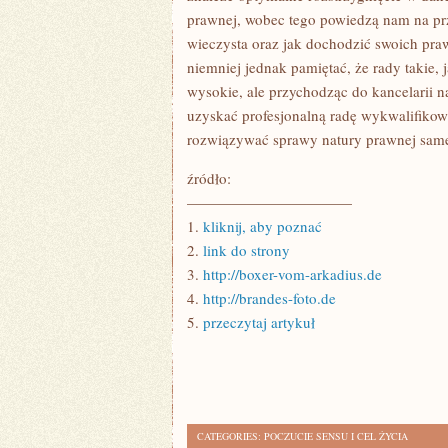
prawnej, wobec tego powiedzą nam na prz
wieczysta oraz jak dochodzić swoich pra
niemniej jednak pamiętać, że rady takie, j
wysokie, ale przychodząc do kancelarii n
uzyskać profesjonalną radę wykwalifikow
rozwiązywać sprawy natury prawnej samem
źródło:
———————————
1.
kliknij, aby poznać
2.
link do strony
3.
http://boxer-vom-arkadius.de
4.
http://brandes-foto.de
5.
przeczytaj artykuł
CATEGORIES:
POCZUCIE SENSU I CEL ŻYCIA