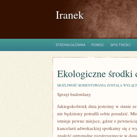
Iranek
STRONA GŁÓWNA
POMOC
SPIS TREŚCI
Ekologiczne środki 
EKOLOGICZNE
MOŻLIWOŚĆ KOMENTOWANIA
ZOSTAŁA WYŁĄC
ŚRODKI
Sprzęt budowlany
CZYSTOŚCI
Jakiegokolwiek dnia jesteśmy w stanie ze
nie będziemy potrafili sobie poradzić. Mim
istnieje pewne miejsce, gdzie z pewnośc
kancelarii adwokackiej spotkamy się z 
znaleźć optymalne rozstrzygnięcie w dane