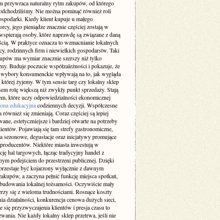
 przywraca naturalny rytm zakupów, od którego
a odchodziliśmy. Nie można pominąć również roli
ospodarki. Kiedy klient kupuje u małego
orcy, jego pieniądze znacznie częściej zostają w
 wspierają osoby, które naprawdę są związane z daną
ścią. W praktyce oznacza to wzmacnianie lokalnych
cy, rodzinnych firm i niewielkich gospodarstw. Taki
upów ma wymiar znacznie szerszy niż tylko
ny. Buduje poczucie współzależności i pokazuje, że
 wybory konsumenckie wpływają na to, jak wygląda
 której żyjemy. W tym sensie targ czy lokalny sklep
sem rolę większą niż zwykły punkt sprzedaży. Stają
cem, które uczy odpowiedzialności ekonomicznej
rona edukacyjna
codziennych decyzji. Współczesne
 również się zmieniają. Coraz częściej są lepiej
ane, estetyczniejsze i bardziej otwarte na potrzeby
entów. Pojawiają się tam strefy gastronomiczne,
a sezonowe, degustacje oraz inicjatywy promujące
 producentów. Niektóre miasta inwestują w
ję hal targowych, łącząc tradycyjny handel z
ym podejściem do przestrzeni publicznej. Dzięki
 przestaje być kojarzony wyłącznie z dawnym
akupów, a zaczyna pełnić funkcję miejsca spotkań,
budowania lokalnej tożsamości. Oczywiście mały
erzy się z wieloma trudnościami. Rosnące koszty
ia działalności, konkurencja cenowa dużych sieci,
e się przyzwyczajenia klientów i presja czasu to
wania. Nie każdy lokalny sklep przetrwa, jeśli nie