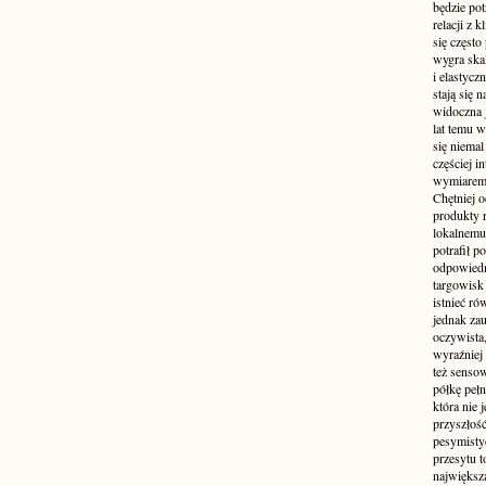
będzie pot
relacji z 
się często
wygra ska
i elastycz
stają się
widoczna 
lat temu 
się niema
częściej 
wymiarem 
Chętniej o
produkty r
lokalnemu
potrafił p
odpowiedn
targowisk
istnieć ró
jednak zau
oczywista,
wyraźniej 
też sensow
półkę pełn
która nie
przyszłoś
pesymisty
przesytu t
największą