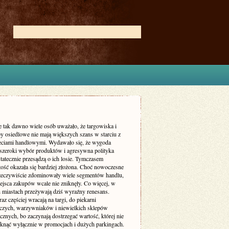
e tak dawno wiele osób uważało, że targowiska i
py osiedlowe nie mają większych szans w starciu z
eciami handlowymi. Wydawało się, że wygoda
szeroki wybór produktów i agresywna polityka
tatecznie przesądzą o ich losie. Tymczasem
tość okazała się bardziej złożona. Choć nowoczesne
zeczywiście zdominowały wiele segmentów handlu,
iejsca zakupów wcale nie zniknęły. Co więcej, w
h miastach przeżywają dziś wyraźny renesans.
raz częściej wracają na targi, do piekarni
iczych, warzywniaków i niewielkich sklepów
ycznych, bo zaczynają dostrzegać wartość, której nie
mknąć wyłącznie w promocjach i dużych parkingach.