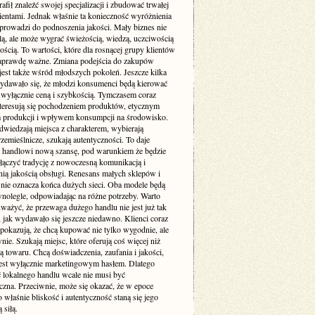
rafił znaleźć swojej specjalizacji i zbudować trwałej
klientami. Jednak właśnie ta konieczność wyróżnienia
 prowadzi do podnoszenia jakości. Mały biznes nie
lą, ale może wygrać świeżością, wiedzą, uczciwością
nością. To wartości, które dla rosnącej grupy klientów
 naprawdę ważne. Zmiana podejścia do zakupów
jest także wśród młodszych pokoleń. Jeszcze kilka
wydawało się, że młodzi konsumenci będą kierować
l wyłącznie ceną i szybkością. Tymczasem coraz
interesują się pochodzeniem produktów, etycznym
produkcji i wpływem konsumpcji na środowisko.
dwiedzają miejsca z charakterem, wybierają
zemieślnicze, szukają autentyczności. To daje
 handlowi nową szansę, pod warunkiem że będzie
ołączyć tradycję z nowoczesną komunikacją i
ią jakością obsługi. Renesans małych sklepów i
 nie oznacza końca dużych sieci. Oba modele będą
wnolegle, odpowiadając na różne potrzeby. Warto
ważyć, że przewaga dużego handlu nie jest już tak
 jak wydawało się jeszcze niedawno. Klienci coraz
pokazują, że chcą kupować nie tylko wygodnie, ale
nie. Szukają miejsc, które oferują coś więcej niż
ą towaru. Chcą doświadczenia, zaufania i jakości,
 jest wyłącznie marketingowym hasłem. Dlatego
ć lokalnego handlu wcale nie musi być
czna. Przeciwnie, może się okazać, że w epoce
o właśnie bliskość i autentyczność staną się jego
 siłą.