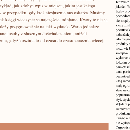
Jednym z 
ykład, jak zdobyć wpis w miejscu, jakim jest księga
jakości. 
liczby pro
w w przypadku, gdy ktoś niesłusznie nas oskarża. Musimy
pochodzen
ak księgi wieczyste są najczęściej odpłatne. Kwoty te nie są
się, skąd
kiedy zos
ależy przygotować się na taki wydatek. Warto jednakże
poczucie k
anej osoby z słusznym doświadczeniem, aniżeli
najważniej
istotniejs
u, gdyż kosztuje to od czasu do czasu znacznie więcej.
produkty 
możliwie b
zakupów. 
wykonania.
ludzkim d
pamięta ic
dana parti
bezpośredn
kasą samoo
mają ogro
staje się
popularnoś
stylu życi
składem p
zainteres
produktam
uwagę w st
nie wyłąc
Targowisk