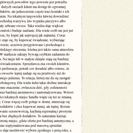
głównych powodów tego powrotu jest potrzeba
W dużych sieciach klient ma dostęp do ogromnej
duktów, ale jednocześnie często traci kontakt z ich
iem. Na lokalnym targowisku łatwiej dowiedzieć
 pochodzą warzywa, kto wypieka pieczywo albo
tały zebrane owoce. Taka wiedza daje większe
ontroli i buduje zaufanie. Dla wielu osób nie jest już
sze, by kupić jak najwięcej jak najtaniej. Coraz
ze staje się, by kupować świadomie, wybierając
świeże, uczciwie przygotowane i pochodzące z
liskiego otoczenia. Istotna jest także sama atmosfera
W markecie zakupy bywają szybkim zadaniem do
 Na targu lub w małym sklepie stają się bardziej
oświadczeniem. Sprzedawca zna swoich klientów,
h preferencje, potrafi coś doradzić albo ostrzec, że
a owoców lepiej nadaje się na przetwory niż do
iego jedzenia. To relacja, której nie da się zastąpić
bsługową. Dla wielu ludzi takie drobne interakcje
mne znaczenie, zwłaszcza dziś, gdy codzienność
 coraz bardziej anonimowa i zautomatyzowana. Wzrost
ci lokalnych miejsc handlu wiąże się też ze zmianą
a. Coraz więcej osób gotuje w domu, interesuje się
roduktów i chce kupować mniej, ale lepiej. Rośnie
owanie sezonowością, kuchnią regionalną i prostymi
i bez zbędnych dodatków. To naturalnie kieruje
ronę miejsc, gdzie oferta jest bardziej autentyczna, a
znie zoptymalizowana pod masową sprzedaż.
o daje możliwość wyboru zgodnego z porą roku, a