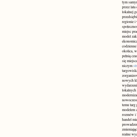
tym samym
przez lat
lokalnej g
przedsiębi
regionie i
społeczno
miejsc pra
model zak
ekonomicz
codzienne
okolica, w
pełnią cza
się miejs
niczym
st
targowiska
zorganizow
nowych kli
wydarzeni
lokalnych
modernizac
nowoczesn
temu targ
modelem z
rozmów i 
handel mi
prowadzen
zmieniając
realne wyz