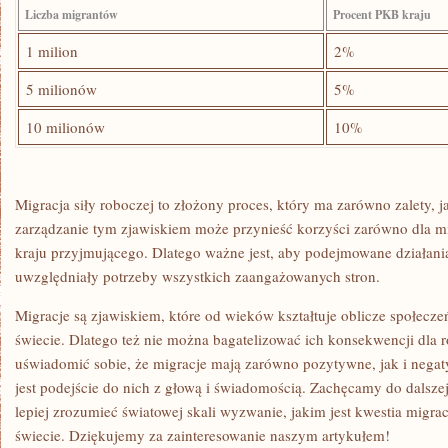
Liczba migrantów
Procent PKB kraju
1 milion
2%
5 milionów
5%
10 milionów
10%
Migracja siły roboczej⁢ to złożony proces, który ma ‌zarówno⁢ zalety, j
zarządzanie ‌tym ⁤zjawiskiem może ⁣przynieść korzyści zarówno dla‌ m
kraju przyjmującego. ‍Dlatego ważne jest, aby podejmowane działan
uwzględniały ‌potrzeby wszystkich ⁤zaangażowanych stron.
Migracje‍ są ⁣zjawiskiem, które od⁢ wieków kształtuje oblicze społecz
świecie. Dlatego też nie można bagatelizować ich ​konsekwencji dla 
uświadomić sobie,​ że migracje mają zarówno pozytywne,‌ jak⁢ i​ nega
jest podejście‍ do nich⁢ z głową ⁢i świadomością. Zachęcamy do dalszej
⁢lepiej zrozumieć światowej skali wyzwanie, jakim jest ⁢kwestia​ migrac
świecie. Dziękujemy⁤ za zainteresowanie naszym artykułem!