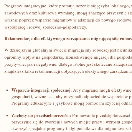
Programy‍ integracyjne, które promują uczenie się języka lokalnego, 
zawodowych oraz kulturową wymianę, mogą ⁤znacząco przyczynić się⁢ d
właśnie poprzez ⁢wsparcie‍ migrantów w adaptacji do nowego środow
współpracę ⁣i rozwój społeczno-gospodarczy.
Rekomendacje dla efektywnego‌ zarządzania migrującą siłą roboc
W dzisiejszym globalnym świecie migracja siły roboczej ‌jest nieuni
ogromny wpływ ‌na⁢ gospodarkę. Konsekwencje migracji dla gospod
‌pozytywne, jak i negatywne,⁣ dlatego⁤ istotne jest⁤ skuteczne zarządza
znajdziesz ⁢kilka ‌rekomendacji dotyczących efektywnego zarządzania
Wsparcie integracji⁤ społecznej:
Aby migranci mogli efektywnie 
gospodarki, ‍ważne jest, aby otrzymali ‍odpowiednie wsparcie w pr
Programy edukacyjne i ‌językowe mogą pomóc‍ im szybciej odnale
Zachęty do przedsiębiorczości:
⁢Promowanie przedsiębiorczości 
⁤przyczynić się ⁤do tworzenia nowych miejsc pracy​ i wzrostu gosp
⁤stworzyć specjalne programy i ​ulgi podatkowe dla migrantów za