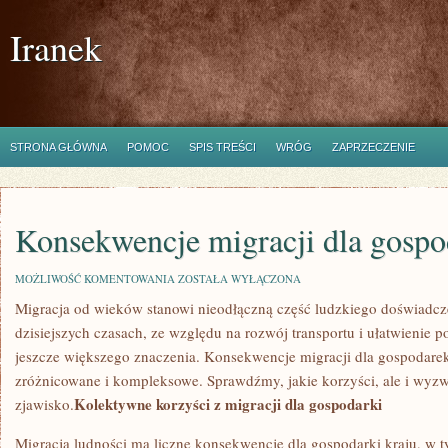
Iranek
STRONA GŁÓWNA
POMOC
SPIS TREŚCI
WRÓG
ZAPRZECZENIE
Konsekwencje migracji dla gospo
KONSEKWENCJE
MOŻLIWOŚĆ KOMENTOWANIA
ZOSTAŁA WYŁĄCZONA
MIGRACJI
Migracja od wieków stanowi nieodłączną część ludzkiego doświadcze
DLA
GOSPODARKI
dzisiejszych‍ czasach, ⁣ze ‍względu na rozwój transportu i ⁤ułatwienie‌ 
jeszcze większego‍ znaczenia. Konsekwencje migracji dla gospodare
zróżnicowane i kompleksowe. Sprawdźmy, jakie korzyści,⁢ ale i wyzwa
Kolektywne korzyści z migracji dla gospodarki
‍zjawisko.
Migracja ludności ma liczne konsekwencje dla gospodarki kraju, w⁤ t