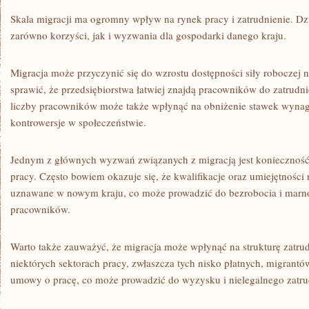
Skala migracji ⁣ma ogromny wpływ‌ na rynek ⁣pracy‍ i ⁣zatrudnienie. Dz
zarówno⁢ korzyści, jak i ​wyzwania dla gospodarki danego kraju.
Migracja może⁤ przyczynić ⁤się​ do wzrostu⁢ dostępności siły⁣ roboczej n
sprawić,​ że przedsiębiorstwa ‍łatwiej znajdą pracowników do zatrudnieni
liczby pracowników może ‍także wpłynąć na obniżenie stawek⁤ wynag
kontrowersje ⁤w ‍społeczeństwie.
Jednym⁢ z głównych wyzwań związanych z migracją jest konieczność​
pracy. Często⁣ bowiem ‌okazuje‍ się, że kwalifikacje oraz umiejętności n
‍uznawane w nowym kraju,⁣ co może prowadzić ⁣do bezrobocia i marn
pracowników.
Warto także zauważyć, że migracja może⁤ wpłynąć⁤ na strukturę zatr
niektórych ⁤sektorach pracy, zwłaszcza tych nisko płatnych, ⁣migrantó
umowy o pracę,⁣ co może⁣ prowadzić ⁣do⁢ wyzysku i nielegalnego zatru