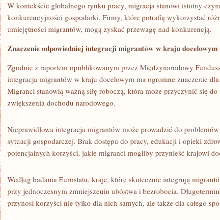
W kontekście⁣ globalnego rynku pracy, ​migracja stanowi istotny czy
konkurencyjności gospodarki. Firmy, które ⁢potrafią wykorzystać ró
umiejętności migrantów, mogą ⁤zyskać‍ przewagę nad konkurencją.
Znaczenie ​odpowiedniej integracji⁣ migrantów w‍ kraju docelowym
Zgodnie z raportem ​opublikowanym przez Międzynarodowy Fundus
integracja migrantów w kraju docelowym ma ogromne znaczenie ​dla
Migranci stanowią ważną⁣ siłę roboczą,‌ która może przyczynić się⁢ do
zwiększenia dochodu narodowego.
Nieprawidłowa integracja migrantów może prowadzić do⁣ problemów 
‌sytuacji gospodarczej.‍ Brak ⁣dostępu do⁢ pracy,​ edukacji i ‍opieki‌ zd
potencjalnych korzyści, jakie migranci mogliby przynieść krajowi d
Według ⁣badania ​Eurostatu, kraje, które​ skutecznie ⁢integrują migran
przy​ jednoczesnym ⁢zmniejszeniu ubóstwa i bezrobocia. Długotermi
przynosi korzyści nie tylko dla nich samych, ale także⁢ dla całego⁣ sp