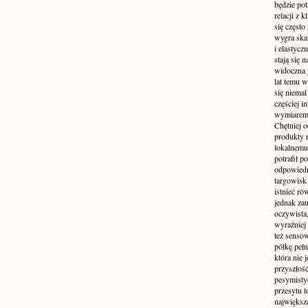
będzie pot
relacji z 
się często
wygra ska
i elastycz
stają się
widoczna 
lat temu 
się niema
częściej 
wymiarem 
Chętniej o
produkty r
lokalnemu
potrafił p
odpowiedn
targowisk
istnieć ró
jednak zau
oczywista,
wyraźniej 
też sensow
półkę pełn
która nie
przyszłoś
pesymisty
przesytu t
największą