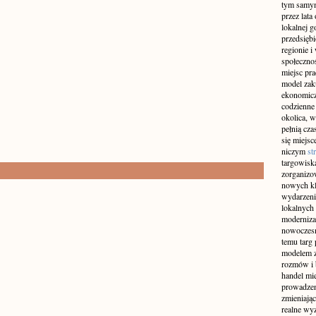
tym samym
przez lat
lokalnej g
przedsiębi
regionie i
społeczno
miejsc pra
model zak
ekonomicz
codzienne
okolica, w
pełnią cza
się miejs
niczym
st
targowiska
zorganizow
nowych kli
wydarzeni
lokalnych
modernizac
nowoczesn
temu targ
modelem z
rozmów i 
handel mi
prowadzen
zmieniając
realne wyz