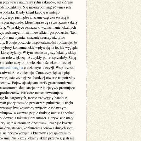
 przywraca naturalny rytm zakupów, od którego
a odchodziliśmy. Nie można pominąć również roli
ospodarki. Kiedy klient kupuje u małego
orcy, jego pieniądze znacznie częściej zostają w
 wspierają osoby, które naprawdę są związane z daną
ścią. W praktyce oznacza to wzmacnianie lokalnych
cy, rodzinnych firm i niewielkich gospodarstw. Taki
upów ma wymiar znacznie szerszy niż tylko
ny. Buduje poczucie współzależności i pokazuje, że
 wybory konsumenckie wpływają na to, jak wygląda
 której żyjemy. W tym sensie targ czy lokalny sklep
sem rolę większą niż zwykły punkt sprzedaży. Stają
cem, które uczy odpowiedzialności ekonomicznej
rona edukacyjna
codziennych decyzji. Współczesne
 również się zmieniają. Coraz częściej są lepiej
ane, estetyczniejsze i bardziej otwarte na potrzeby
entów. Pojawiają się tam strefy gastronomiczne,
a sezonowe, degustacje oraz inicjatywy promujące
 producentów. Niektóre miasta inwestują w
ję hal targowych, łącząc tradycyjny handel z
ym podejściem do przestrzeni publicznej. Dzięki
 przestaje być kojarzony wyłącznie z dawnym
akupów, a zaczyna pełnić funkcję miejsca spotkań,
budowania lokalnej tożsamości. Oczywiście mały
erzy się z wieloma trudnościami. Rosnące koszty
ia działalności, konkurencja cenowa dużych sieci,
e się przyzwyczajenia klientów i presja czasu to
wania. Nie każdy lokalny sklep przetrwa, jeśli nie