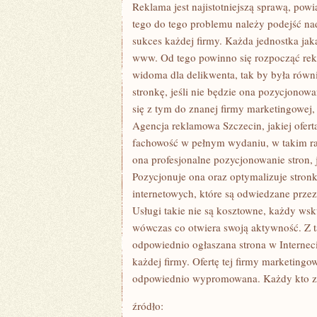
SPRAWA,
Reklama jest najistotniejszą sprawą, po
JAK
tego do tego problemu należy podejść nad
ZDOŁAŁOBY
SIĘ
sukces każdej firmy. Każda jednostka jak
WYDAWAĆ
www. Od tego powinno się rozpocząć rekl
NA
TAK
widoma dla delikwenta, tak by była równi
ZWANY
PIERWSZY
stronkę, jeśli nie będzie ona pozycjono
RZUT
się z tym do znanej firmy marketingowej,
OKA
Agencja reklamowa Szczecin, jakiej oferta 
fachowość w pełnym wydaniu, w takim raz
ona profesjonalne pozycjonowanie stron, j
Pozycjonuje ona oraz optymalizuje stro
internetowych, które są odwiedzane prze
Usługi takie nie są kosztowne, każdy wsk
wówczas co otwiera swoją aktywność. Z ta
odpowiednio ogłaszana strona w Internec
każdej firmy. Ofertę tej firmy marketing
odpowiednio wypromowana. Każdy kto z ni
źródło: