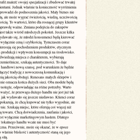
rafił znaleźć swojej specjalizacji i zbudować trwałej
klientami. Jednak właśnie ta konieczność wyróżnienia
 prowadzi do podnoszenia jakości. Mały biznes nie
lą, ale może wygrać świeżością, wiedzą, uczciwością
nością. To wartości, które dla rosnącej grupy klientów
 naprawdę ważne. Zmiana podejścia do zakupów
jest także wśród młodszych pokoleń. Jeszcze kilka
wydawało się, że młodzi konsumenci będą kierować
l wyłącznie ceną i szybkością. Tymczasem coraz
interesują się pochodzeniem produktów, etycznym
produkcji i wpływem konsumpcji na środowisko.
dwiedzają miejsca z charakterem, wybierają
zemieślnicze, szukają autentyczności. To daje
 handlowi nową szansę, pod warunkiem że będzie
ołączyć tradycję z nowoczesną komunikacją i
ią jakością obsługi. Renesans małych sklepów i
 nie oznacza końca dużych sieci. Oba modele będą
wnolegle, odpowiadając na różne potrzeby. Warto
ważyć, że przewaga dużego handlu nie jest już tak
 jak wydawało się jeszcze niedawno. Klienci coraz
pokazują, że chcą kupować nie tylko wygodnie, ale
nie. Szukają miejsc, które oferują coś więcej niż
ą towaru. Chcą doświadczenia, zaufania i jakości,
 jest wyłącznie marketingowym hasłem. Dlatego
ć lokalnego handlu wcale nie musi być
czna. Przeciwnie, może się okazać, że w epoce
o właśnie bliskość i autentyczność staną się jego
 siłą.