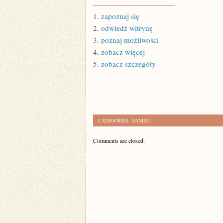
———————————
1.
zapoznaj się
2.
odwiedź witrynę
3.
poznaj możliwości
4.
zobacz więcej
5.
zobacz szczegóły
CATEGORIES:
HANDEL
Comments are closed.