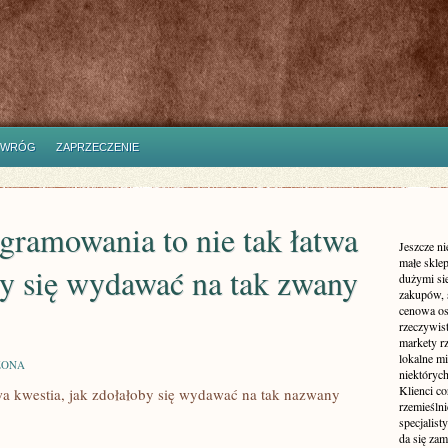
WRÓG
ZAPRZECZENIE
gramowania to nie tak łatwa
Jeszcze ni
małe skle
by się wydawać na tak zwany
dużymi si
zakupów, 
cenowa os
rzeczywis
markety r
lokalne m
ZONA
niektóryc
A
Klienci co
wa kwestia, jak zdołałoby się wydawać na tak nazwany
rzemieśln
specjalist
da się za