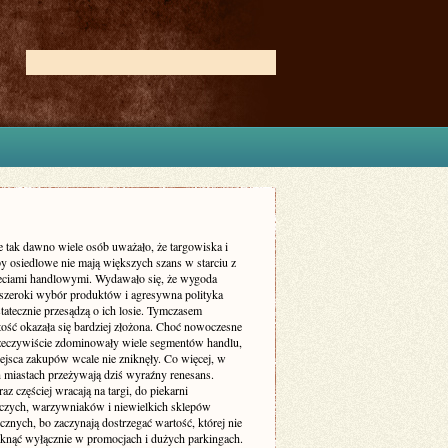
e tak dawno wiele osób uważało, że targowiska i
py osiedlowe nie mają większych szans w starciu z
eciami handlowymi. Wydawało się, że wygoda
szeroki wybór produktów i agresywna polityka
tatecznie przesądzą o ich losie. Tymczasem
tość okazała się bardziej złożona. Choć nowoczesne
zeczywiście zdominowały wiele segmentów handlu,
iejsca zakupów wcale nie zniknęły. Co więcej, w
h miastach przeżywają dziś wyraźny renesans.
raz częściej wracają na targi, do piekarni
iczych, warzywniaków i niewielkich sklepów
ycznych, bo zaczynają dostrzegać wartość, której nie
mknąć wyłącznie w promocjach i dużych parkingach.