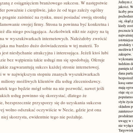
Jednym z 
wiązaną z osiągnięciem branżowego sukcesu. W następstwie
jakości. 
er poważnie i cierpliwie, jako że od tego zależy ogólny
liczby pro
pochodzen
a pragnie zaistnieć na rynku, musi posiadać swoją stronkę
się, skąd
amowanie swojej firmy. Strona ta powinna być konkretna i
kiedy zos
poczucie k
eż dla niego pociągająca. Aczkolwiek nikt nie zajrzy na tą
najważniej
wana w wyszukiwarkach internetowych. Należałoby zwrócić
istotniejs
produkty 
 jaka ma bardzo dużo doświadczenia w tej materii. To
możliwie b
jest niesłychanie atrakcyjna i interesująca. Jeżeli ktoś lubi
zakupów. 
wykonania.
ie bez wątpienia takie usługi mu się spodobają. Oferuje
ludzkim d
akie zagwarantują sukces każdej stronie internetowej.
pamięta ic
dana parti
nki w w największym stopniu znanych wyszukiwarkach
bezpośredn
z miliony możliwych klientów dla usług zleceniodawcy.
kasą samoo
mają ogro
utek tego będzie mógł sobie na nie pozwolić, nawet jeśli
staje się
kich usług powinno się skorzystać, dlatego że
popularnoś
stylu życi
ie, bezsprzecznie przysporzy się do uzyskania sukcesu
składem p
owej wolno odszukać oczywiście w Necie, gdzie jest ona
zainteres
produktam
ej skorzysta, ewidentnie tego nie pożałuje.
uwagę w st
nie wyłąc
Targowisk