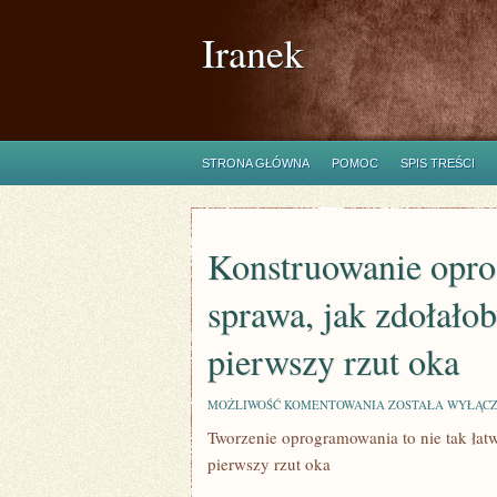
Iranek
STRONA GŁÓWNA
POMOC
SPIS TREŚCI
Konstruowanie opro
sprawa, jak zdołało
pierwszy rzut oka
KONSTRUOWANIE
MOŻLIWOŚĆ KOMENTOWANIA
ZOSTAŁA WYŁĄC
OPROGRAMOWANI
Tworzenie oprogramowania to nie tak łat
TO
NIE
pierwszy rzut oka
TAK
ŁATWA