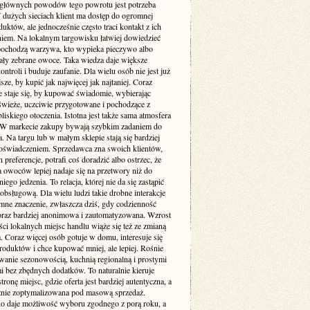
głównych powodów tego powrotu jest potrzeba
W dużych sieciach klient ma dostęp do ogromnej
duktów, ale jednocześnie często traci kontakt z ich
iem. Na lokalnym targowisku łatwiej dowiedzieć
 pochodzą warzywa, kto wypieka pieczywo albo
tały zebrane owoce. Taka wiedza daje większe
ontroli i buduje zaufanie. Dla wielu osób nie jest już
sze, by kupić jak najwięcej jak najtaniej. Coraz
ze staje się, by kupować świadomie, wybierając
świeże, uczciwie przygotowane i pochodzące z
liskiego otoczenia. Istotna jest także sama atmosfera
W markecie zakupy bywają szybkim zadaniem do
 Na targu lub w małym sklepie stają się bardziej
oświadczeniem. Sprzedawca zna swoich klientów,
h preferencje, potrafi coś doradzić albo ostrzec, że
a owoców lepiej nadaje się na przetwory niż do
iego jedzenia. To relacja, której nie da się zastąpić
bsługową. Dla wielu ludzi takie drobne interakcje
mne znaczenie, zwłaszcza dziś, gdy codzienność
 coraz bardziej anonimowa i zautomatyzowana. Wzrost
ci lokalnych miejsc handlu wiąże się też ze zmianą
a. Coraz więcej osób gotuje w domu, interesuje się
roduktów i chce kupować mniej, ale lepiej. Rośnie
owanie sezonowością, kuchnią regionalną i prostymi
i bez zbędnych dodatków. To naturalnie kieruje
ronę miejsc, gdzie oferta jest bardziej autentyczna, a
znie zoptymalizowana pod masową sprzedaż.
o daje możliwość wyboru zgodnego z porą roku, a