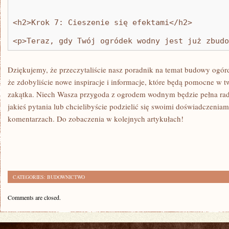
<h2>Krok 7: Cieszenie się efektami</h2>
<p>Teraz, gdy Twój ogródek wodny jest już zbudo
Dziękujemy, że⁣ przeczytaliście⁣ nasz poradnik na⁤ temat budowy ogó
że zdobyliście nowe ⁤inspiracje i ⁣informacje, które będą pomocne w 
⁢zakątka. Niech Wasza przygoda z ogrodem‌ wodnym będzie pełna radości
‍jakieś pytania lub chcielibyście‍ podzielić ‌się ‌swoimi doświadczeniam
komentarzach. Do zobaczenia w kolejnych ⁢artykułach!
CATEGORIES:
BUDOWNICTWO
Comments are closed.