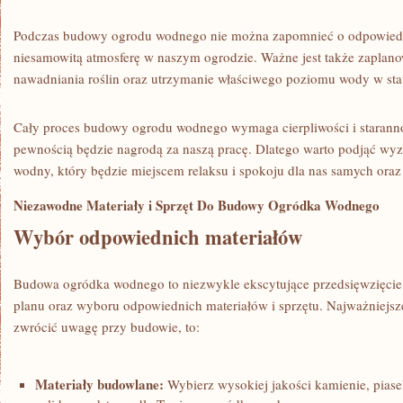
Podczas budowy ​ogrodu ‌wodnego nie można zapomnieć o odpowiedn
niesamowitą atmosferę w⁤ naszym ogrodzie.⁣ Ważne jest także zaplan
nawadniania roślin ​oraz utrzymanie właściwego poziomu⁣ wody ⁤w sta
Cały proces budowy ogrodu wodnego wymaga cierpliwości i starannoś
pewnością będzie nagrodą za naszą⁢ pracę.‍ Dlatego warto podjąć ⁤wyz
wodny, który będzie⁢ miejscem relaksu i spokoju⁤ dla ⁤nas samych oraz 
Niezawodne Materiały i Sprzęt Do Budowy Ogródka ⁣Wodnego
Wybór​ odpowiednich materiałów
Budowa ogródka wodnego ⁢to niezwykle ekscytujące przedsięwzięcie, 
planu oraz wyboru odpowiednich materiałów i ⁤sprzętu.⁣ Najważniejsze
zwrócić uwagę przy budowie, to:
Materiały budowlane:
Wybierz ⁢wysokiej ⁢jakości kamienie, piasek