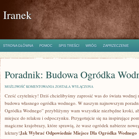
Iranek
STRONA GŁÓWNA
POMOC
SPIS TREŚCI
WRÓG
ZAPRZECZENIE
Poradnik: Budowa Ogródka Wod
PORADNIK:
MOŻLIWOŚĆ KOMENTOWANIA
ZOSTAŁA WYŁĄCZONA
BUDOWA
Cześć czytelnicy! Dziś chcielibyśmy zaprosić was⁢ do ​świata wodnej m
OGRÓDKA
WODNEGO
budowa własnego ogródka wodnego. W naszym najnowszym poradniku
Ogródka Wodnego”‌ przybliżymy wam wszystkie ⁢niezbędne​ kroki, aby
miejsce do relaksu i​ odpoczynku. Przygotujcie​ się na‍ inspirujące p
‌magiczne⁤ krajobrazy, które sprawią,‌ że wasz ⁣ogródek nabierze nowe
Jak Wybrać Odpowiednie Miejsce Dla Ogródka ⁢Wodnego
lektury!