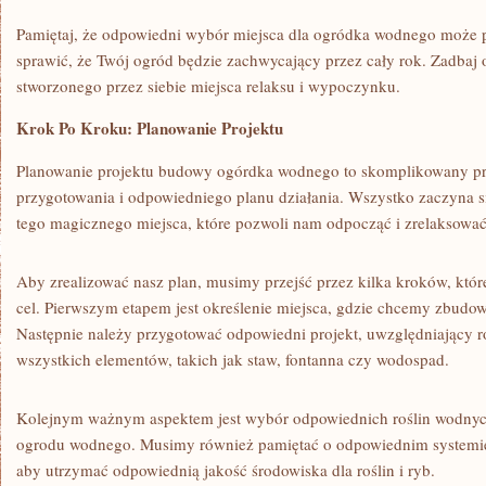
Pamiętaj,‌ że odpowiedni wybór⁤ miejsca dla ogródka wodnego‍ może p
sprawić, że ‍Twój ogród będzie ​zachwycający⁤ przez cały⁤ rok. Zadbaj⁢
stworzonego przez siebie miejsca ‍relaksu i wypoczynku.
Krok ⁢Po ​Kroku: Planowanie Projektu
Planowanie projektu budowy ‌ogórdka ​wodnego to​ skomplikowany‍ pr
przygotowania i ⁣odpowiedniego ‌planu⁤ działania. Wszystko ⁢zaczyna 
⁢tego magicznego miejsca, które pozwoli nam odpocząć i zrelaksować 
Aby zrealizować nasz plan, ⁤musimy przejść przez kilka kroków, któ
cel. Pierwszym etapem jest określenie miejsca, ⁢gdzie chcemy​ zbud
Następnie należy​ przygotować odpowiedni​ projekt, ‌uwzględniający ro
wszystkich elementów,‌ takich⁣ jak staw,‌ fontanna czy⁢ wodospad.
Kolejnym ważnym aspektem jest wybór⁢ odpowiednich ⁤roślin⁤ wodny
ogrodu wodnego. Musimy⁤ również pamiętać o‌ odpowiednim systemie fi
aby⁢ utrzymać odpowiednią jakość środowiska⁤ dla roślin i⁤ ryb.