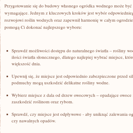
Przygotowanie ‌się do budowy własnego⁢ ogródka‍ wodnego ⁣może być z
⁤wymagające.⁤ Jednym z kluczowych kroków​ jest ⁣wybór ‌odpowiedniego 
rozwojowi ⁤roślin wodnych oraz zapewnił ​harmonię⁤ w całym‌ ogrodzie
pomogą Ci‍ dokonać najlepszego wyboru:
Sprawdź‌ możliwości dostępu ⁢do ⁤naturalnego światła – rośliny w
ilości światła słonecznego, ⁣dlatego ​najlepiej wybrać miejsce, któ
⁣większość‌ dnia.
Upewnij⁣ się, ⁢że miejsce jest odpowiednio zabezpieczone przed⁤ sil
podmuchy mogą uszkodzić delikatne rośliny wodne.
Wybierz miejsce z ‌dala od drzew ⁣owocowych⁤ – opadające owoce 
⁤zaszkodzić roślinom oraz rybom.
Sprawdź, czy miejsce‌ jest ⁢odpływowe ⁢-⁢ aby uniknąć ⁢zalewania 
czy ‍nawalnych ‌opadów.