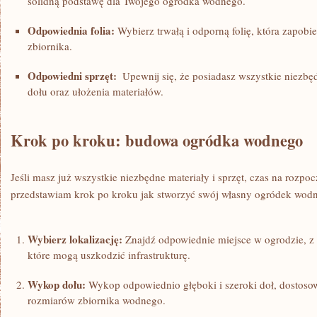
solidną ⁢podstawę dla Twojego ogródka wodnego.
Odpowiednia folia:
⁤Wybierz trwałą‌ i​ odporną ⁣folię, która ‌zapo
⁢zbiornika.
Odpowiedni sprzęt:
​ Upewnij ⁤się,⁤ że‍ posiadasz wszystkie niez
dołu ‍oraz ułożenia materiałów.
Krok po ‌kroku: budowa ogródka wodnego
Jeśli masz już wszystkie⁤ niezbędne ​materiały ‍i ⁣sprzęt, czas na rozpo
przedstawiam krok po kroku‍ jak stworzyć ‍swój własny ⁤ogródek wod
Wybierz lokalizację:
Znajdź ​odpowiednie⁤ miejsce ‍w ⁤ogrodzie, z d
⁣które mogą uszkodzić‍ infrastrukturę.
Wykop ​dołu:
Wykop⁣ odpowiednio głęboki i szeroki⁣ doł, dosto
rozmiarów zbiornika wodnego.