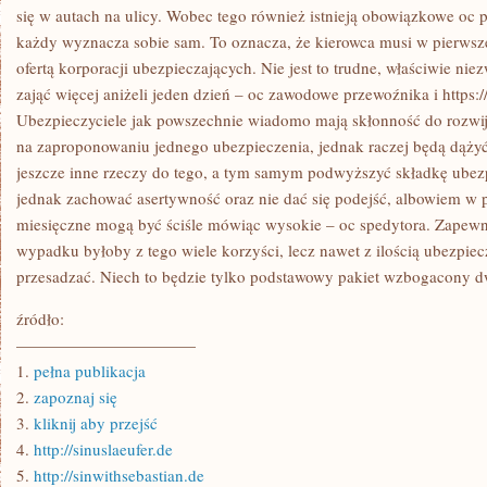
się w autach na ulicy. Wobec tego również istnieją obowiązkowe oc 
każdy wyznacza sobie sam. To oznacza, że kierowca musi w pierwsze
ofertą korporacji ubezpieczających. Nie jest to trudne, właściwie ni
zająć więcej aniżeli jeden dzień – oc zawodowe przewoźnika i https:/
Ubezpieczyciele jak powszechnie wiadomo mają skłonność do rozwija
na zaproponowaniu jednego ubezpieczenia, jednak raczej będą dąży
jeszcze inne rzeczy do tego, a tym samym podwyższyć składkę ubezp
jednak zachować asertywność oraz nie dać się podejść, albowiem w 
miesięczne mogą być ściśle mówiąc wysokie – oc spedytora. Zapew
wypadku byłoby z tego wiele korzyści, lecz nawet z ilością ubezpiec
przesadzać. Niech to będzie tylko podstawowy pakiet wzbogacon
źródło:
———————————
1.
pełna publikacja
2.
zapoznaj się
3.
kliknij aby przejść
4.
http://sinuslaeufer.de
5.
http://sinwithsebastian.de