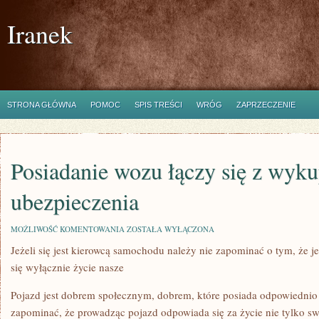
Iranek
STRONA GŁÓWNA
POMOC
SPIS TREŚCI
WRÓG
ZAPRZECZENIE
Posiadanie wozu łączy się z wyk
ubezpieczenia
POSIADANIE
MOŻLIWOŚĆ KOMENTOWANIA
ZOSTAŁA WYŁĄCZONA
WOZU
Jeżeli się jest kierowcą samochodu należy nie zapominać o tym, że jeśl
ŁĄCZY
SIĘ
się wyłącznie życie nasze
Z
WYKUPIENIEM
UBEZPIECZENIA
Pojazd jest dobrem społecznym, dobrem, które posiada odpowiednio
zapominać, że prowadząc pojazd odpowiada się za życie nie tylko sw