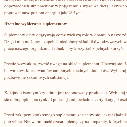
odpowiednich suplementów w połączeniu z ‌właściwą dietą i aktywno
poprawić nasz poziom energii i jakość życia.
Rzetelne wybieranie suplementów
Suplementy diety odgrywają coraz większą rolę w dbaniu o‌ nasze zd
Dzięki nim możemy uzupełnić niedobory składników odżywczych w n
pracę naszego organizmu. Jednak, ⁤aby korzystać z⁢ pełnych korzyści,
Przede wszystkim, zwróć uwagę‍ na skład suplementu. ‌Upewnij się, ż
barwników, konserwantów ani innych zbędnych dodatków. Wybieraj pr
pozbawione szkodliwych ‍substancji.
Kolejnym​ istotnym kryterium jest renomowany producent.‌ Wybieraj s
się dobrą opinią na rynku i posiadają odpowiednie certyfikaty jakości
Przed zakupem konkretnego suplementu zastanów się, jakie składniki
potrzebne. Nie warto tracić czasu i pieniędzy⁣ na preparaty, których n