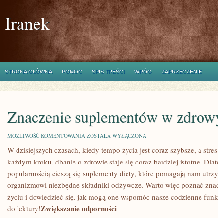
Iranek
STRONA GŁÓWNA
POMOC
SPIS TREŚCI
WRÓG
ZAPRZECZENIE
Znaczenie suplementów w zdrow
ZNACZENIE
MOŻLIWOŚĆ KOMENTOWANIA
ZOSTAŁA WYŁĄCZONA
SUPLEMENTÓW
W dzisiejszych czasach, kiedy tempo​ życia jest coraz szybsze, a⁣ str
W
ZDROWYM
każdym kroku, dbanie o ​zdrowie staje się coraz bardziej istotne. Dla
ŻYCIU
popularnością cieszą się suplementy diety, które pomagają nam utr
organizmowi niezbędne ​składniki odżywcze. Warto⁣ więc poznać z
życiu i dowiedzieć się, jak mogą one wspomóc nasze codzienne fun
Zwiększanie odporności
do lektury!