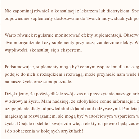
Nie zapominaj również ‍o konsultacji z lekarzem lub dietetykiem. S
odpowiednie suplementy dostosowane do Twoich⁢ indywidualnych potr
Warto również regularnie monitorować efekty suplementacji. Obserwu
Twoim organizmie i czy suplementy ⁣przynoszą zamierzone efekty. W
wątpliwości, skonsultuj się z‌ ekspertem.
Podsumowując, suplementy mogą być cennym ⁤wsparciem⁢ dla naszego
podejść do nich z rozsądkiem i rozwagą. może przynieść nam wiele 
na nasze życie oraz‍ samopoczucie.
Dziękujemy, że poświęciliście swój⁣ czas na przeczytanie‍ naszego a
w zdrowym życiu. Mam nadzieję, że‌ zdobyliście cenne informacje i zr
uzupełnianie diety odpowiednimi składnikami odżywczymi. ⁢Pamiętajc
magicznym rozwiązaniem, ale mogą być wartościowym‍ wsparciem w
życia. Dbajcie o‌ siebie i swoje zdrowie, a efekty na pewno będą zauw
i ⁤do zobaczenia w kolejnych artykułach!